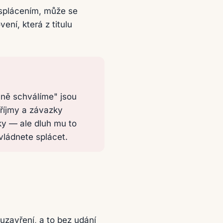
 splácením, může se
ní, která z titulu
aně schválíme" jsou
říjmy a závazky
ky — ale dluh mu to
vládnete splácet.
uzavření, a to bez udání