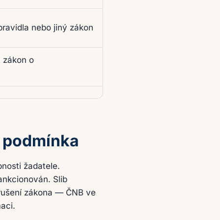
ravidla nebo jiný zákon
e zákon o
á podmínka
nosti žadatele.
ankcionován. Slib
porušení zákona — ČNB ve
aci.