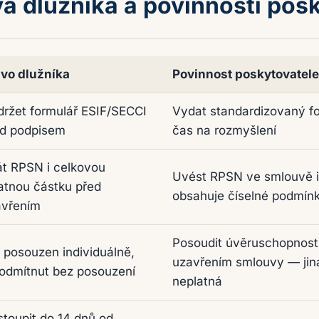
a dlužníka a povinnosti pos
vo dlužníka
Povinnost poskytovatele
ovinností poskytovatele dle zákona č. 257/2016 Sb.
ržet formulář ESIF/SECCI
Vydat standardizovaný fo
ed podpisem
čas na rozmyšlení
t RPSN i celkovou
Uvést RPSN ve smlouvě i 
atnou částku před
obsahuje číselné podmín
avřením
Posoudit úvěruschopnost
 posouzen individuálně,
uzavřením smlouvy — jin
odmítnut bez posouzení
neplatná
toupit do 14 dnů od