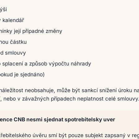
ýši
ý kalendář
ínky její případné změny
nou částku
od smlouvy
 splacení a způsob výpočtu náhrady
pokud je sjednáno)
áležitost neobsahuje, může být sankcí snížení úroku n
í, nebo v závažných případech neplatnost celé smlouvy
cence CNB nesmi sjednat spotrebitelsky uver
řebitelského úvěru smí být pouze subjekt zapsaný v re