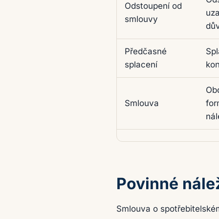
Odstoupení od
uza
smlouvy
dů
Předčasné
Spl
splacení
kon
Obd
Smlouva
for
nál
Povinné nále
Smlouva o spotřebitelské