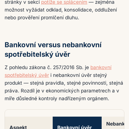
stránky v sekci
potíže se splácením
— zejména
možnost vyžádat odklad, konsolidace, oddlužení
nebo prověření promlčení dluhu.
Bankovní versus nebankovní
spotřebitelský úvěr
Z pohledu zákona č. 257/2016 Sb. je
bankovní
spotřebitelský úvěr
i nebankovní úvěr stejný
produkt — stejná pravidla, stejné povinnosti, stejná
práva. Rozdíl je v ekonomických parametrech a v
míře důsledné kontroly nadřízeným orgánem.
Nebanko
Aspekt
Bankovní úvěr