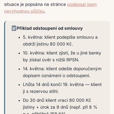
situace je popsána na stránce
podepsal jsem
nevýhodnou půjčku
.
Příklad odstoupení od smlouvy
5. května: klient podepíše smlouvu a
obdrží jistinu 80 000 Kč.
10. května: klient zjistí, že u jiné banky
by získal úvěr s nižší RPSN.
14. května: klient odešle doporučeným
dopisem oznámení o odstoupení.
Lhůta 14 dnů končí 19. května — klient
ji s rezervou stihl.
Do 30 dnů klient vrací 80 000 Kč
jistiny + úrok za 9 dnů (např. při 8 %