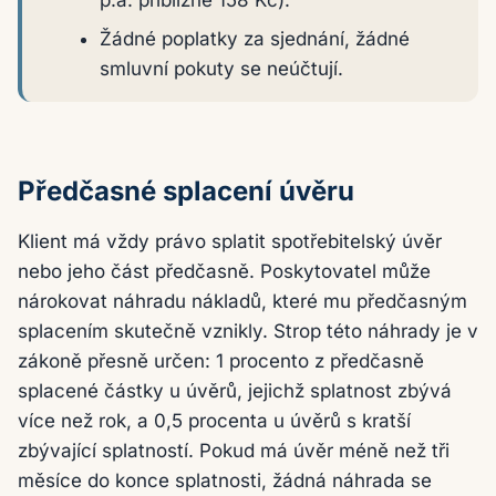
p.a. přibližně 158 Kč).
Žádné poplatky za sjednání, žádné
smluvní pokuty se neúčtují.
Předčasné splacení úvěru
Klient má vždy právo splatit spotřebitelský úvěr
nebo jeho část předčasně. Poskytovatel může
nárokovat náhradu nákladů, které mu předčasným
splacením skutečně vznikly. Strop této náhrady je v
zákoně přesně určen: 1 procento z předčasně
splacené částky u úvěrů, jejichž splatnost zbývá
více než rok, a 0,5 procenta u úvěrů s kratší
zbývající splatností. Pokud má úvěr méně než tři
měsíce do konce splatnosti, žádná náhrada se