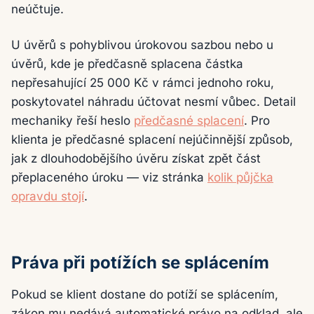
neúčtuje.
U úvěrů s pohyblivou úrokovou sazbou nebo u
úvěrů, kde je předčasně splacena částka
nepřesahující 25 000 Kč v rámci jednoho roku,
poskytovatel náhradu účtovat nesmí vůbec. Detail
mechaniky řeší heslo
předčasné splacení
. Pro
klienta je předčasné splacení nejúčinnější způsob,
jak z dlouhodobějšího úvěru získat zpět část
přeplaceného úroku — viz stránka
kolik půjčka
opravdu stojí
.
Práva při potížích se splácením
Pokud se klient dostane do potíží se splácením,
zákon mu nedává automatické právo na odklad, ale