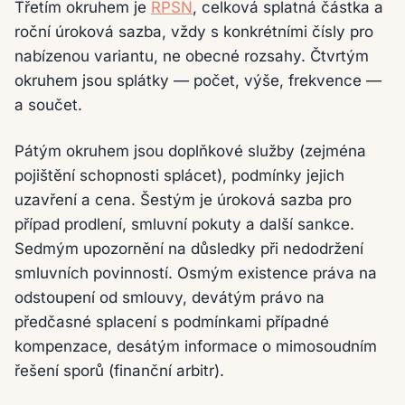
Třetím okruhem je
RPSN
, celková splatná částka a
roční úroková sazba, vždy s konkrétními čísly pro
nabízenou variantu, ne obecné rozsahy. Čtvrtým
okruhem jsou splátky — počet, výše, frekvence —
a součet.
Pátým okruhem jsou doplňkové služby (zejména
pojištění schopnosti splácet), podmínky jejich
uzavření a cena. Šestým je úroková sazba pro
případ prodlení, smluvní pokuty a další sankce.
Sedmým upozornění na důsledky při nedodržení
smluvních povinností. Osmým existence práva na
odstoupení od smlouvy, devátým právo na
předčasné splacení s podmínkami případné
kompenzace, desátým informace o mimosoudním
řešení sporů (finanční arbitr).