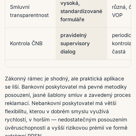
vysoká,
Smluvní
různá, čt
standardizované
transparentnost
VOP
formuláře
pravidelný
periodick
Kontrola ČNB
supervisory
kontrola,
dialog
častá
Zákonný rámec je shodný, ale praktická aplikace
se liší. Bankovní poskytovatel má pevné metodiky
posouzení, jasné šablony smluv a zavedený proces
reklamací. Nebankovní poskytovatel má větší
flexibilitu, kterou v dobrém smyslu využívá
rychlostí, v horším — nedostatečným posouzením
úvěruschopnosti a vyšší rizikovou prémií ve formě