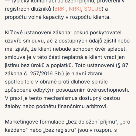
— typicky kombinací doložení příjmu, prověření v
registrech dlužníků (
BRKI, NRKI
,
SOLUS
) a
propočtu volné kapacity v rozpočtu klienta.
Klíčové ustanovení zákona: pokud poskytovatel
uzavře smlouvu, ač z dostupných údajů zjistil nebo
měl zjistit, že klient nebude schopen úvěr splácet,
smlouva je v této části neplatná a klient vrací jen
jistinu bez úroků a poplatků. Toto ustanovení (§ 87
zákona č. 257/2016 Sb.) je hlavní zbraní
spotřebitele v obraně proti dluhové spirále
způsobené odbytým posouzením úvěruschopnosti.
V praxi je tento mechanismus dostupný cestou
žaloby nebo podnětu finančnímu arbitrovi.
Marketingové formulace „bez doložení příjmu", „pro
každého" nebo „bez registru" jsou v rozporu s