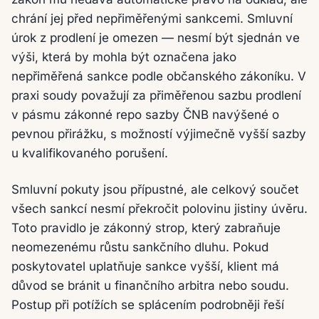
chrání jej před nepřiměřenými sankcemi. Smluvní
úrok z prodlení je omezen — nesmí být sjednán ve
výši, která by mohla být označena jako
nepřiměřená sankce podle občanského zákoníku. V
praxi soudy považují za přiměřenou sazbu prodlení
v pásmu zákonné repo sazby ČNB navýšené o
pevnou přirážku, s možností výjimečně vyšší sazby
u kvalifikovaného porušení.
Smluvní pokuty jsou přípustné, ale celkový součet
všech sankcí nesmí překročit polovinu jistiny úvěru.
Toto pravidlo je zákonný strop, který zabraňuje
neomezenému růstu sankčního dluhu. Pokud
poskytovatel uplatňuje sankce vyšší, klient má
důvod se bránit u finančního arbitra nebo soudu.
Postup při potížích se splácením podrobněji řeší