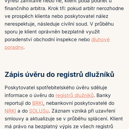
vyřeší zamítavě nebo ne, klient podá podnět u
finančního arbitra. Krok tři: pokud arbitr nerozhodne
ve prospěch klienta nebo poskytovatel nález
nerespektuje, následuje civilní soud. V průběhu
sporu je klient oprávněn bezplatně využít
poradenství obchodní inspekce nebo
dluhové
poradny
.
Zápis úvěru do registrů dlužníků
Poskytovatel spotřebitelského úvěru sděluje
informace o úvěru do
registrů dlužníků
. Banky
reportují do
BRKI
, nebankovní poskytovatelé do
NRKI
a do
SOLUSu
. Záznam vzniká při uzavření
smlouvy a aktualizuje se v průběhu splácení. Klient
má právo na bezplatný výpis ze všech registrů