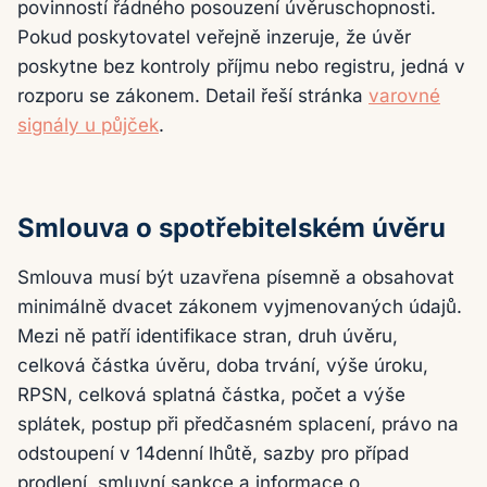
povinností řádného posouzení úvěruschopnosti.
Pokud poskytovatel veřejně inzeruje, že úvěr
poskytne bez kontroly příjmu nebo registru, jedná v
rozporu se zákonem. Detail řeší stránka
varovné
signály u půjček
.
Smlouva o spotřebitelském úvěru
Smlouva musí být uzavřena písemně a obsahovat
minimálně dvacet zákonem vyjmenovaných údajů.
Mezi ně patří identifikace stran, druh úvěru,
celková částka úvěru, doba trvání, výše úroku,
RPSN, celková splatná částka, počet a výše
splátek, postup při předčasném splacení, právo na
odstoupení v 14denní lhůtě, sazby pro případ
prodlení, smluvní sankce a informace o