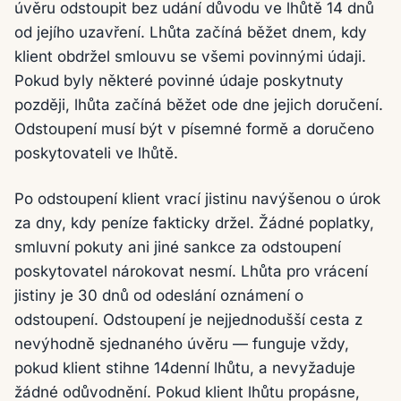
úvěru odstoupit bez udání důvodu ve lhůtě 14 dnů
od jejího uzavření. Lhůta začíná běžet dnem, kdy
klient obdržel smlouvu se všemi povinnými údaji.
Pokud byly některé povinné údaje poskytnuty
později, lhůta začíná běžet ode dne jejich doručení.
Odstoupení musí být v písemné formě a doručeno
poskytovateli ve lhůtě.
Po odstoupení klient vrací jistinu navýšenou o úrok
za dny, kdy peníze fakticky držel. Žádné poplatky,
smluvní pokuty ani jiné sankce za odstoupení
poskytovatel nárokovat nesmí. Lhůta pro vrácení
jistiny je 30 dnů od odeslání oznámení o
odstoupení. Odstoupení je nejjednodušší cesta z
nevýhodně sjednaného úvěru — funguje vždy,
pokud klient stihne 14denní lhůtu, a nevyžaduje
žádné odůvodnění. Pokud klient lhůtu propásne,