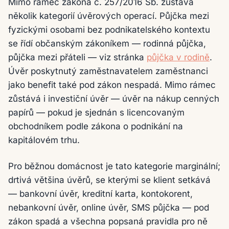
Mimo rámec zákona č. 257/2016 Sb. zůstává
několik kategorií úvěrových operací. Půjčka mezi
fyzickými osobami bez podnikatelského kontextu
se řídí občanským zákoníkem — rodinná půjčka,
půjčka mezi přáteli — viz stránka
půjčka v rodině
.
Úvěr poskytnutý zaměstnavatelem zaměstnanci
jako benefit také pod zákon nespadá. Mimo rámec
zůstává i investiční úvěr — úvěr na nákup cenných
papírů — pokud je sjednán s licencovaným
obchodníkem podle zákona o podnikání na
kapitálovém trhu.
Pro běžnou domácnost je tato kategorie marginální;
drtivá většina úvěrů, se kterými se klient setkává
— bankovní úvěr, kreditní karta, kontokorent,
nebankovní úvěr, online úvěr, SMS půjčka — pod
zákon spadá a všechna popsaná pravidla pro ně