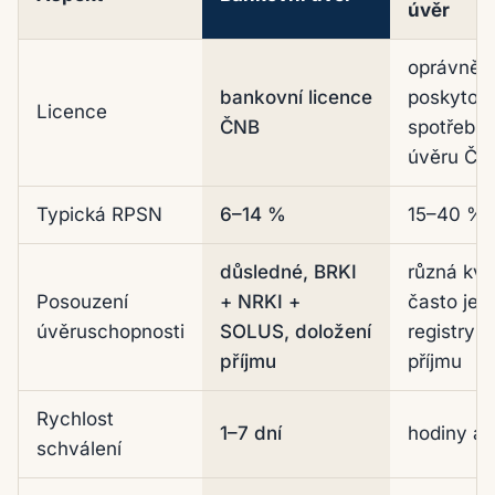
úvěr
Bankovní vs. nebankovní spotřebitelský úvěr
oprávněn
bankovní licence
poskytova
Licence
ČNB
spotřebit
úvěru ČN
Typická RPSN
6–14 %
15–40 %
důsledné, BRKI
různá kval
Posouzení
+ NRKI +
často jen
úvěruschopnosti
SOLUS, doložení
registry 
příjmu
příjmu
Rychlost
1–7 dní
hodiny až
schválení