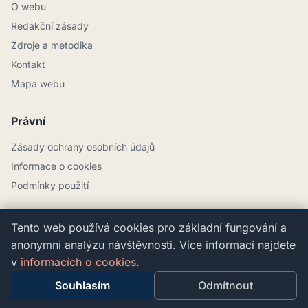
O webu
Redakční zásady
Zdroje a metodika
Kontakt
Mapa webu
Právní
Zásady ochrany osobních údajů
Informace o cookies
Podmínky použití
Tento web používá cookies pro základní fungování a
anonymní analýzu návštěvnosti. Více informací najdete
Tento web má informační charakter. Neposkytujeme
spotřebitelské úvěry ani je nezprostředkováváme. Nejsme
v
informacích o cookies
.
poskytovatel ani zprostředkovatel spotřebitelského úvěru.
Souhlasím
Odmítnout
Obsah nenahrazuje individuální finanční ani právní poradenství.