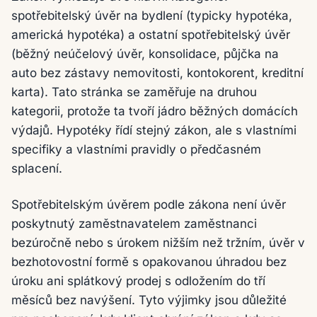
spotřebitelský úvěr na bydlení (typicky hypotéka,
americká hypotéka) a ostatní spotřebitelský úvěr
(běžný neúčelový úvěr, konsolidace, půjčka na
auto bez zástavy nemovitosti, kontokorent, kreditní
karta). Tato stránka se zaměřuje na druhou
kategorii, protože ta tvoří jádro běžných domácích
výdajů. Hypotéky řídí stejný zákon, ale s vlastními
specifiky a vlastními pravidly o předčasném
splacení.
Spotřebitelským úvěrem podle zákona není úvěr
poskytnutý zaměstnavatelem zaměstnanci
bezúročně nebo s úrokem nižším než tržním, úvěr v
bezhotovostní formě s opakovanou úhradou bez
úroku ani splátkový prodej s odložením do tří
měsíců bez navýšení. Tyto výjimky jsou důležité