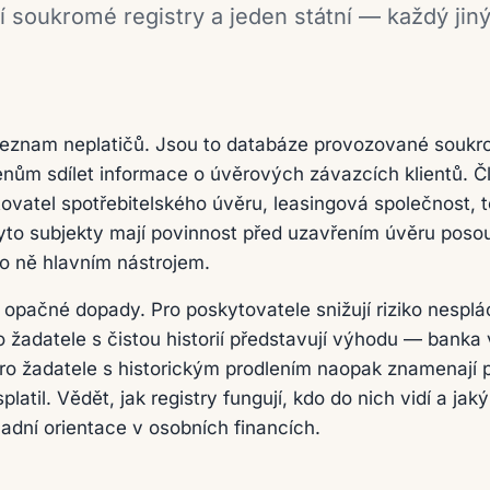
í soukromé registry a jeden státní — každý jiný
 seznam neplatičů. Jsou to databáze provozované souk
enům sdílet informace o úvěrových závazcích klientů. Č
vatel spotřebitelského úvěru, leasingová společnost, 
yto subjekty mají povinnost před uzavřením úvěru poso
ro ně hlavním nástrojem.
 opačné dopady. Pro poskytovatele snižují riziko nesplá
 žadatele s čistou historií představují výhodu — banka vi
ro žadatele s historickým prodlením naopak znamenají 
 splatil. Vědět, jak registry fungují, kdo do nich vidí a 
kladní orientace v osobních financích.