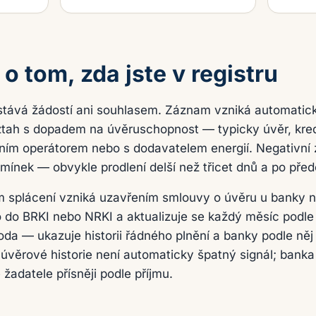
o tom, zda jste v registru
ostává žádostí ani souhlasem. Záznam vzniká automatic
ztah s dopadem na úvěruschopnost — typicky úvěr, kredi
ním operátorem nebo s dodavatelem energií. Negativní 
ínek — obvykle prodlení delší než třicet dnů a po před
m splácení vzniká uzavřením smlouvy o úvěru u banky
do BRKI nebo NRKI a aktualizuje se každý měsíc podle 
oda — ukazuje historii řádného plnění a banky podle ně
 úvěrové historie není automaticky špatný signál; bank
žadatele přísněji podle příjmu.