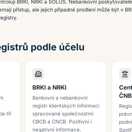
ntrolují BRKI, NRKI a SOLUS. Nebankovní poskytovatelé 
ají přístup, ale jejich případné prodlení může být v BR
egistry.
egistrů podle účelu
BRKI a NRKI
Cent
ČNB
ím
Bankovní a nebankovní
registr klientských informací
Regis
e tři
spravované společnostmi
práv
.
CBCB a CNCB. Pozitivní i
podni
negativní informace.
Spotř