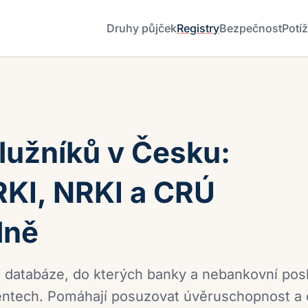
Druhy půjček
Registry
Bezpečnost
Potí
lužníků v Česku:
KI, NRKI a CRÚ
lně
u databáze, do kterých banky a nebankovní pos
lientech. Pomáhají posuzovat úvěruschopnost a 