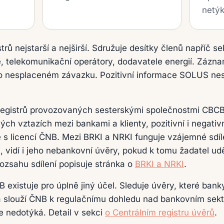
netýk
strů nejstarší a nejširší. Sdružuje desítky členů napříč 
, telekomunikační operátory, dodavatele energií. Záz
o nesplaceném závazku. Pozitivní informace SOLUS nesb
 registrů provozovaných sesterskými společnostmi CBC
ch vztazích mezi bankami a klienty, pozitivní i negativn
s licencí ČNB. Mezi BRKI a NRKI funguje vzájemné sdíl
, vidí i jeho nebankovní úvěry, pokud k tomu žadatel uděl
ozsahu sdílení popisuje stránka o
BRKI a NRKI
.
B existuje pro úplně jiný účel. Sleduje úvěry, které ban
 slouží ČNB k regulačnímu dohledu nad bankovním sekt
 nedotýká. Detail v sekci
o Centrálním registru úvěrů
.