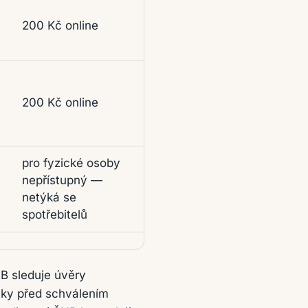
200 Kč online
200 Kč online
pro fyzické osoby
nepřístupný —
netýká se
spotřebitelů
NB sleduje úvěry
nky před schválením