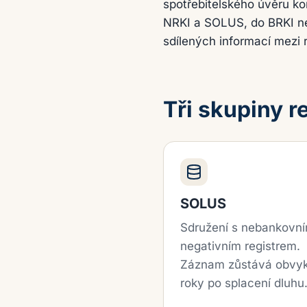
spotřebitelského úvěru ko
NRKI a SOLUS, do BRKI nem
sdílených informací mezi r
Tři skupiny r
SOLUS
Sdružení s nebankovn
negativním registrem.
Záznam zůstává obvykl
roky po splacení dluhu