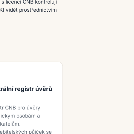
s licencí ČNB kontrolují
KI vidět prostřednictvím
rální registr úvěrů
tr ČNB pro úvěry
nickým osobám a
katelům.
ebitelských půjček se