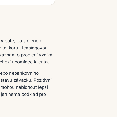
ky poté, co s členem
tní kartu, leasingovou
záznam o prodlení vzniká
chozí upomínce klienta.
 nebo nebankovního
stavu závazku. Pozitivní
j mohou nabídnout lepší
a jen nemá podklad pro