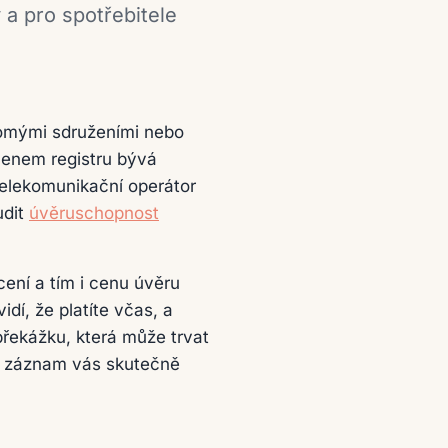
 a pro spotřebitele
romými sdruženími nebo
lenem registru bývá
telekomunikační operátor
udit
úvěruschopnost
cení a tím i cenu úvěru
dí, že platíte včas, a
překážku, která může trvat
jaký záznam vás skutečně