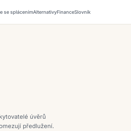
že se splácením
Alternativy
Finance
Slovník
kytovatelé úvěrů
omezují předlužení.