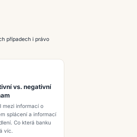
ch případech i právo
tivní vs. negativní
nam
l mezi informací o
m splácení a informací
dlení. Co která banku
á víc.