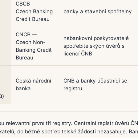
CBCB —
Czech Banking
banky a stavební spořitelny
Credit Bureau
CNCB —
nebankovní poskytovatelé
Czech Non-
spotřebitelských úvěrů s
Banking Credit
licencí ČNB
Bureau
Česká národní
ČNB a banky účastnící se
banka
registru
ů)
relevantní první tři registry. Centrální registr úvěrů Č
katelů, do běžné spotřebitelské žádosti nezasahuje. Ba