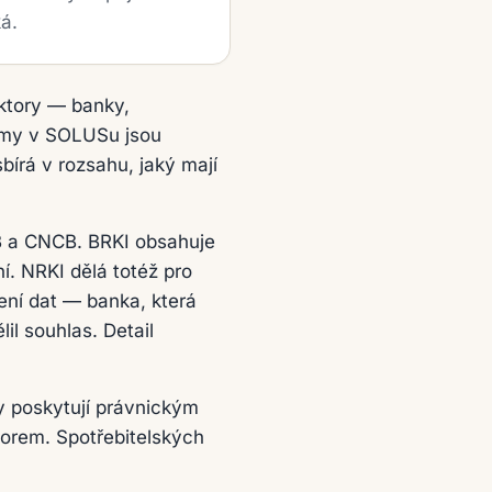
á.
sektory — banky,
namy v SOLUSu jsou
írá v rozsahu, jaký mají
B a CNCB. BRKI obsahuje
í. NRKI dělá totéž pro
ení dat — banka, která
il souhlas. Detail
ky poskytují právnickým
orem. Spotřebitelských