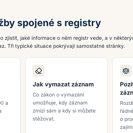
žby spojené s registry
zjistit, jaké informace o něm registr vede, a v některý
. Tři typické situace pokrývají samostatné stránky.
Jak vymazat záznam
Pozi
záz
Co zákon o vymazání
umožňuje, kdy záznam
KI a
Rozdí
zmizí sám a kdy si můžete
a
řádné
stěžovat.
o pro
zajím