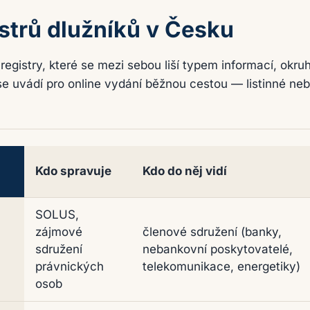
strů dlužníků v Česku
 registry, které se mezi sebou liší typem informací, okr
 se uvádí pro online vydání běžnou cestou — listinné neb
Kdo spravuje
Kdo do něj vidí
 klientských informací v Česku
SOLUS,
zájmové
členové sdružení (banky,
sdružení
nebankovní poskytovatelé,
právnických
telekomunikace, energetiky)
osob