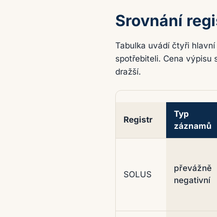
Srovnání regi
Tabulka uvádí čtyři hlavní
spotřebiteli. Cena výpisu
dražší.
Typ
Registr
záznamů
Hlavní registry dlužníků a
převážně
SOLUS
negativní