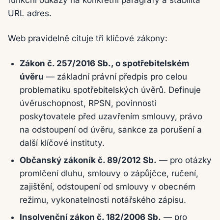
funkční odkazy na konkrétní paragrafy a stabilita
URL adres.
Web pravidelně cituje tři klíčové zákony:
Zákon č. 257/2016 Sb., o spotřebitelském
úvěru
— základní právní předpis pro celou
problematiku spotřebitelských úvěrů. Definuje
úvěruschopnost, RPSN, povinnosti
poskytovatele před uzavřením smlouvy, právo
na odstoupení od úvěru, sankce za porušení a
další klíčové instituty.
Občanský zákoník č. 89/2012 Sb.
— pro otázky
promlčení dluhu, smlouvy o zápůjčce, ručení,
zajištění, odstoupení od smlouvy v obecném
režimu, vykonatelnosti notářského zápisu.
Insolvenční zákon č. 182/2006 Sb.
— pro