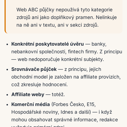
Web ABC půjčky nepoužívá tyto kategorie
zdrojů ani jako doplňkový pramen. Nelinkuje
na ně ani v textu, ani v sekci zdrojů.
Konkrétní poskytovatelé úvěru
— banky,
nebankovní společnosti, fintech firmy. Z principu
— web nedoporučuje konkrétní subjekty.
Srovnávače půjček
— z principu, jejich
obchodní model je založen na affiliate provizích,
což zkresluje hodnocení.
Affiliate weby
— totéž.
Komerční média
(Forbes Česko, E15,
Hospodářské noviny, Idnes a další) — i když
mohou obsahovat správné informace, redakce