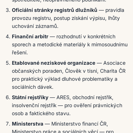
Oficiální stránky registrů dlužníků
— pravidla
provozu registru, postup získání výpisu, lhůty
uchování záznamů.
Finanční arbitr
— rozhodnutí v konkrétních
sporech a metodické materiály k mimosoudnímu
řešení.
Etablované neziskové organizace
— Asociace
občanských poraden, Člověk v tísni, Charita ČR
pro praktický výklad dluhové problematiky a
sociálních dávek.
Státní rejstříky
— ARES, obchodní rejstřík,
insolvenční rejstřík — pro ověření právnických
osob a faktického stavu.
Ministerstva
— Ministerstvo financí ČR,
Ministerstvo práce a sociálních věcí — pro