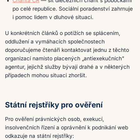
Charita ČR
— síť diecézních charit s pobočkami
po celé republice. Sociální poradenství zahrnuje
i pomoc lidem v dluhové situaci.
U konkrétních článků o potížích se splácením,
oddlužení a vymáhacích společnostech
doporučujeme čtenáři kontaktovat jednu z těchto
organizací namísto placených „antiexekučních"
agentur, jejichž služby bývají drahé a v některých
případech mohou situaci zhoršit.
Státní rejstříky pro ověření
Pro ověření právnických osob, exekucí,
insolvenčních řízení a oprávnění k podnikání web
odkazuje na státní rejstříky: