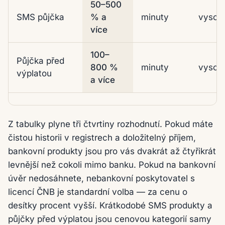
50–500
SMS půjčka
% a
minuty
vysok
více
100–
Půjčka před
800 %
minuty
vysok
výplatou
a více
Z tabulky plyne tři čtvrtiny rozhodnutí. Pokud máte
čistou historii v registrech a doložitelný příjem,
bankovní produkty jsou pro vás dvakrát až čtyřikrát
levnější než cokoli mimo banku. Pokud na bankovní
úvěr nedosáhnete, nebankovní poskytovatel s
licencí ČNB je standardní volba — za cenu o
desítky procent vyšší. Krátkodobé SMS produkty a
půjčky před výplatou jsou cenovou kategorií samy