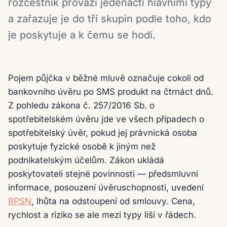
rozcestník provází jedenácti hlavními typy
a zařazuje je do tří skupin podle toho, kdo
je poskytuje a k čemu se hodí.
Pojem půjčka v běžné mluvě označuje cokoli od
bankovního úvěru po SMS produkt na čtrnáct dnů.
Z pohledu zákona č. 257/2016 Sb. o
spotřebitelském úvěru jde ve všech případech o
spotřebitelský úvěr, pokud jej právnická osoba
poskytuje fyzické osobě k jiným než
podnikatelským účelům. Zákon ukládá
poskytovateli stejné povinnosti — předsmluvní
informace, posouzení úvěruschopnosti, uvedení
RPSN
, lhůta na odstoupení od smlouvy. Cena,
rychlost a riziko se ale mezi typy liší v řádech.