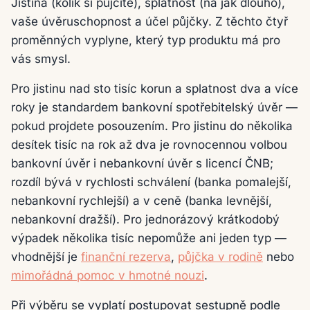
Jistina (kolik si půjčíte), splatnost (na jak dlouho),
vaše úvěruschopnost a účel půjčky. Z těchto čtyř
proměnných vyplyne, který typ produktu má pro
vás smysl.
Pro jistinu nad sto tisíc korun a splatnost dva a více
roky je standardem bankovní spotřebitelský úvěr —
pokud projdete posouzením. Pro jistinu do několika
desítek tisíc na rok až dva je rovnocennou volbou
bankovní úvěr i nebankovní úvěr s licencí ČNB;
rozdíl bývá v rychlosti schválení (banka pomalejší,
nebankovní rychlejší) a v ceně (banka levnější,
nebankovní dražší). Pro jednorázový krátkodobý
výpadek několika tisíc nepomůže ani jeden typ —
vhodnější je
finanční rezerva
,
půjčka v rodině
nebo
mimořádná pomoc v hmotné nouzi
.
Při výběru se vyplatí postupovat sestupně podle