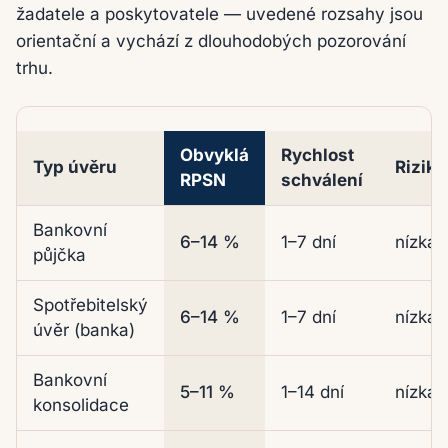
žadatele a poskytovatele — uvedené rozsahy jsou
orientační a vychází z dlouhodobých pozorování
trhu.
Obvyklá
Rychlost
Typ úvěru
Riziko
RPSN
schválení
Orientační srovnání jedenácti typů spotřebitelských 
Bankovní
6–14 %
1–7 dní
nízká
půjčka
Spotřebitelský
6–14 %
1–7 dní
nízká
úvěr (banka)
Bankovní
5–11 %
1–14 dní
nízká
konsolidace