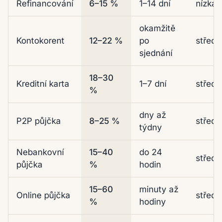
Refinancování
6–15 %
1–14 dní
nízká
okamžitě
Kontokorent
12–22 %
po
středn
sjednání
18–30
Kreditní karta
1–7 dní
středn
%
dny až
P2P půjčka
8–25 %
středn
týdny
Nebankovní
15–40
do 24
středn
půjčka
%
hodin
15–60
minuty až
Online půjčka
středn
%
hodiny