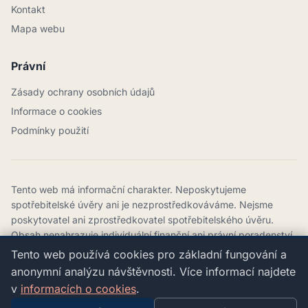
Kontakt
Mapa webu
Právní
Zásady ochrany osobních údajů
Informace o cookies
Podmínky použití
Tento web má informační charakter. Neposkytujeme
spotřebitelské úvěry ani je nezprostředkováváme. Nejsme
poskytovatel ani zprostředkovatel spotřebitelského úvěru.
Obsah nenahrazuje individuální finanční ani právní poradenství.
Tento web používá cookies pro základní fungování a
©
2026
SIALINI, spol. s r.o.
anonymní analýzu návštěvnosti. Více informací najdete
Komenského 3143/32, 747 21 Kravaře
v
informacích o cookies
.
IČO: 27807959 · DIČ: CZ27807959