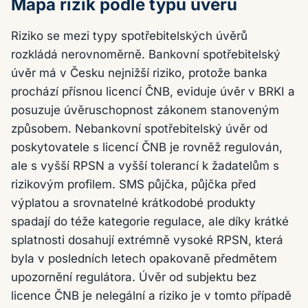
Mapa rizik podle typu úvěru
Riziko se mezi typy spotřebitelských úvěrů
rozkládá nerovnoměrně. Bankovní spotřebitelský
úvěr má v Česku nejnižší riziko, protože banka
prochází přísnou licencí ČNB, eviduje úvěr v BRKI a
posuzuje úvěruschopnost zákonem stanoveným
způsobem. Nebankovní spotřebitelský úvěr od
poskytovatele s licencí ČNB je rovněž regulován,
ale s vyšší RPSN a vyšší tolerancí k žadatelům s
rizikovým profilem. SMS půjčka, půjčka před
výplatou a srovnatelné krátkodobé produkty
spadají do téže kategorie regulace, ale díky krátké
splatnosti dosahují extrémně vysoké RPSN, která
byla v posledních letech opakovaně předmětem
upozornění regulátora. Úvěr od subjektu bez
licence ČNB je nelegální a riziko je v tomto případě