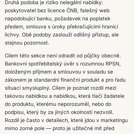
Druhá podoba je riziko nelegální nabídky:
poskytovatel bez licence ČNB, falešný web
napodobující banku, požadavek na poplatek
předem, smlouva s úroky překračujícími hranici
lichvy. Obě podoby zaslouží odlišný přístup, ale
stejnou pozornost.
Cílem této sekce není odradit od půjčky obecně.
Bankovní spotřebitelský úvěr s rozumnou RPSN,
doloženým příjmem a smlouvou v souladu se
zákonem je standardní finanční produkt a pro řadu
situací smysluplný. Cílem je poznat rozdíl mezi
takovou nabídkou a nabídkou, která tlačí žadatele
do produktu, kterému neporozuměl, nebo do
podpisu, který by za jiných okolností nezvolil.
Rozdíl je často v detailech, které jdou v marketingu
mimo zorné pole — proto je užitečné mít před