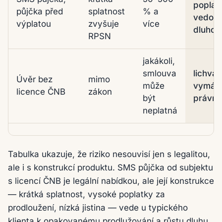
poplat
půjčka před
splatnost
% a
vedouc
výplatou
zvyšuje
více
dluhov
RPSN
jakákoli,
smlouva
lichva
Úvěr bez
mimo
může
vymáh
licence ČNB
zákon
být
právní
neplatná
Tabulka ukazuje, že riziko nesouvisí jen s legalitou,
ale i s konstrukcí produktu. SMS půjčka od subjektu
s licencí ČNB je legální nabídkou, ale její konstrukce
— krátká splatnost, vysoké poplatky za
prodloužení, nízká jistina — vede u typického
klienta k opakovanému prodlužování a růstu dluhu.