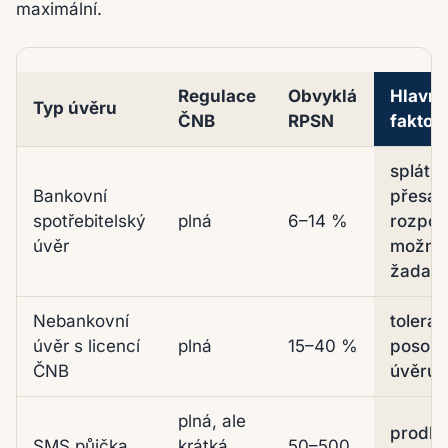
maximální.
Regulace
Obvyklá
Hlavní
Typ úvěru
ČNB
RPSN
faktor
Mapa rizik podle typu spotřebitelského úvěru
splátk
Bankovní
přesahu
spotřebitelský
plná
6–14 %
rozpoč
úvěr
možnos
žadate
Nebankovní
toleran
úvěr s licencí
plná
15–40 %
posouz
ČNB
úvěrus
plná, ale
prodlu
SMS půjčka,
krátká
50–500