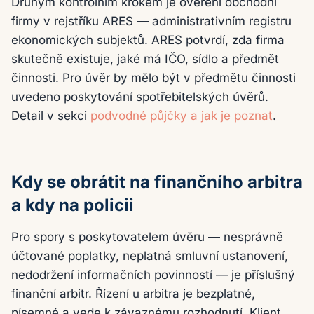
Druhým kontrolním krokem je ověření obchodní
firmy v rejstříku ARES — administrativním registru
ekonomických subjektů. ARES potvrdí, zda firma
skutečně existuje, jaké má IČO, sídlo a předmět
činnosti. Pro úvěr by mělo být v předmětu činnosti
uvedeno poskytování spotřebitelských úvěrů.
Detail v sekci
podvodné půjčky a jak je poznat
.
Kdy se obrátit na finančního arbitra
a kdy na policii
Pro spory s poskytovatelem úvěru — nesprávně
účtované poplatky, neplatná smluvní ustanovení,
nedodržení informačních povinností — je příslušný
finanční arbitr. Řízení u arbitra je bezplatné,
písemné a vede k závaznému rozhodnutí. Klient