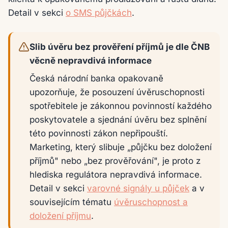
Detail v sekci
o SMS půjčkách
.
Slib úvěru bez prověření příjmů je dle ČNB
věcně nepravdivá informace
Česká národní banka opakovaně
upozorňuje, že posouzení úvěruschopnosti
spotřebitele je zákonnou povinností každého
poskytovatele a sjednání úvěru bez splnění
této povinnosti zákon nepřipouští.
Marketing, který slibuje „půjčku bez doložení
příjmů" nebo „bez prověřování", je proto z
hlediska regulátora nepravdivá informace.
Detail v sekci
varovné signály u půjček
a v
souvisejícím tématu
úvěruschopnost a
doložení příjmu
.