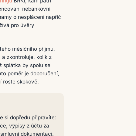
ringu
BRKI, kam patří
icencovaní nebankovní
znamy o nesplácení napříč
žívá pro úvěry
stého měsíčního příjmu,
a zkontroluje, kolik z
 splátka by spolu se
ento poměr je doporučení,
cí roste skokově.
e si dopředu připravíte:
ce, výpisy z účtu za
h smluvní dokumentaci.