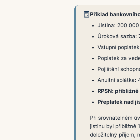
Příklad bankovníh
Jistina: 200 000
Úroková sazba: 7
Vstupní poplatek
Poplatek za ved
Pojištění schopn
Anuitní splátka
RPSN: přibližně
Přeplatek nad ji
Při srovnatelném ú
jistinu byl přibliž
doložitelný příjem,