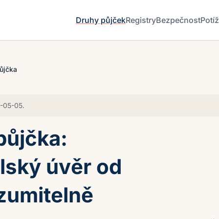
Druhy půjček
Registry
Bezpečnost
Potí
ůjčka
-05-05
.
půjčka:
lský úvěr od
zumitelně