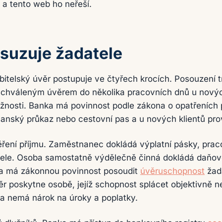
 a tento web ho neřeší.
suzuje žadatele
ebitelský úvěr postupuje ve čtyřech krocích. Posouzení t
 schváleným úvěrem do několika pracovních dnů u nových
tožnosti. Banka má povinnost podle zákona o opatřeních p
bčanský průkaz nebo cestovní pas a u nových klientů pro
ěření příjmu. Zaměstnanec dokládá výplatní pásky, prac
ele. Osoba samostatně výdělečně činná dokládá daňové
ka má zákonnou povinnost posoudit
úvěruschopnost
žada
 poskytne osobě, jejíž schopnost splácet objektivně ne
ka nemá nárok na úroky a poplatky.