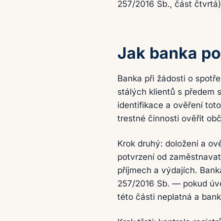
257/2016 Sb., část čtvrtá)
Jak banka po
Banka při žádosti o spotř
stálých klientů s předem
identifikace a ověření to
trestné činnosti ověřit o
Krok druhý: doložení a ov
potvrzení od zaměstnavat
příjmech a výdajích. Ban
257/2016 Sb. — pokud úvěr
této části neplatná a ban