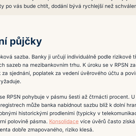
 po vás bude chtít, dodání bývá rychlejší než schválen
í půjčky
ková sazba. Banky ji určují individuálně podle rizikové t
ích sazeb na mezibankovním trhu. K úroku se v RPSN zap
k za sjednání, poplatek za vedení úvěrového účtu a povi
vyžaduje.
e RPSN pohybuje v pásmu šesti až čtrnácti procent. U k
v registrech může banka nabídnout sazbu blíž k dolní hran
obnými historickými prodleními (typicky v telekomunika
orní polovině pásma.
Konsolidace
více úvěrů často získá
enta dobře zmapovaného, riziko klesá.