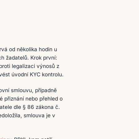
rvá od několika hodin u
 žadatelů. Krok první:
roti legalizaci výnosů z
vést úvodní KYC kontrolu.
ovní smlouvu, případně
 přiznání nebo přehled o
tele dle § 86 zákona č.
doložila, smlouva je v