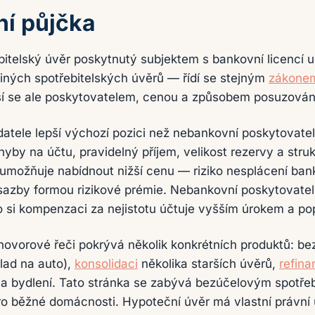
ní půjčka
bitelský úvěr poskytnutý subjektem s bankovní licencí
 jiných spotřebitelských úvěrů — řídí se stejným
zákonem
iší se ale poskytovatelem, cenou a způsobem posuzován
tele lepší výchozí pozici než nebankovní poskytovatel
yby na účtu, pravidelný příjem, velikost rezervy a stru
umožňuje nabídnout nižší cenu — riziko nesplácení ban
sazby formou rizikové prémie. Nebankovní poskytovatel 
to si kompenzaci za nejistotu účtuje vyšším úrokem a po
ovorové řeči pokrývá několik konkrétních produktů: be
klad na auto),
konsolidaci
několika starších úvěrů,
refina
a bydlení. Tato stránka se zabývá bezúčelovým spotře
ro běžné domácnosti. Hypoteční úvěr má vlastní právní 