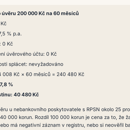
o úvěru 200 000 Kč na 60 měsíců
 Kč
,5 % p.a.
: 0 Kč
ení úvěrového účtu: 0 Kč
osti splácet: nevyžadováno
: 4 008 Kč × 60 měsíců = 240 480 Kč
 7,8 %
stinu: 40 480 Kč
věru u nebankovního poskytovatele s RPSN okolo 25 pro
ně 140 000 korun. Rozdíl 100 000 korun je cena za to, že
 nebo má negativní záznam v registru, nebo si neověřil b