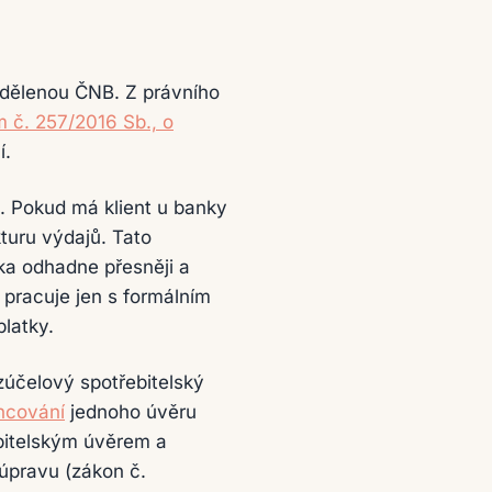
 udělenou ČNB. Z právního
 č. 257/2016 Sb., o
í.
. Pokud má klient u banky
kturu výdajů. Tato
ka odhadne přesněji a
pracuje jen s formálním
platky.
zúčelový spotřebitelský
ncování
jednoho úvěru
bitelským úvěrem a
úpravu (zákon č.