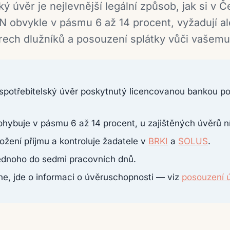
ý úvěr je nejlevnější legální způsob, jak si v Č
N obvykle v pásmu 6 až 14 procent, vyžadují al
istrech dlužníků a posouzení splátky vůči vašem
 spotřebitelský úvěr poskytnutý licencovanou bankou po
hybuje v pásmu 6 až 14 procent, u zajištěných úvěrů n
žení příjmu a kontroluje žadatele v
BRKI
a
SOLUS
.
jednoho do sedmi pracovních dnů.
e, jde o informaci o úvěruschopnosti — viz
posouzení 