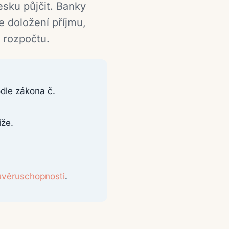
esku půjčit. Banky
e doložení příjmu,
u rozpočtu.
dle zákona č.
íže.
úvěruschopnosti
.