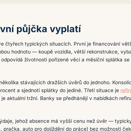
vní půjčka vyplatí
ve čtyřech typických situacích. První je financování vě
obou hodnotu — koupě vozidla, větší rekonstrukce, vyb
 odpovídá životnosti pořízené věci a měsíční splátka s
několika stávajících dražších úvěrů do jednoho. Konsoli
ocent a sjednotí splátky do jediné. Třetí situace je
refi
je aktuální tržní. Banky se předhánějí v nabídkách refin
 výdaje, jehož absence má vyšší cenu než úvěr — typick
, pračka, auto pro dojíždění do práce) bez možnosti čekat