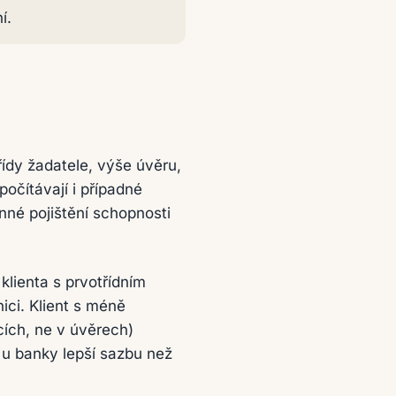
í.
řídy žadatele, výše úvěru,
očítávají i případné
nné pojištění schopnosti
lienta s prvotřídním
ici. Klient s méně
cích, ne v úvěrech)
 u banky lepší sazbu než