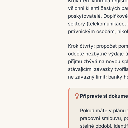
Krok třetí: kontrola regis
všichni klienti českých b
poskytovatelé. Doplňkově
sektory (telekomunikace, 
právnickým osobám, nikoli
Krok čtvrtý: propočet pom
odečte nezbytné výdaje (ná
příjmu zbývá na novou sp
stávajícími závazky tvoři
ne závazný limit; banky ho
Připravte si dokume
Pokud máte v plánu žá
pracovní smlouvu, po
stejné období, ident