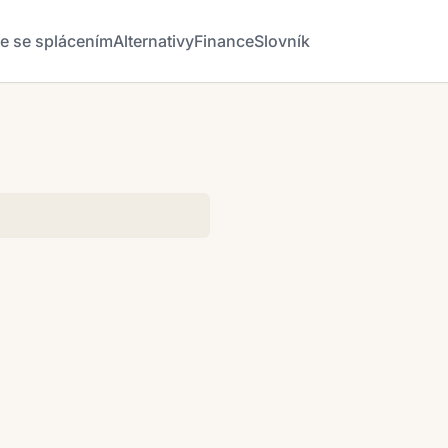
že se splácením
Alternativy
Finance
Slovník