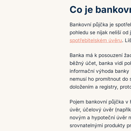
Co je bankov
Bankovní půjčka je spotře
pohledu se nijak neliší od
spotřebitelském úvěru
. L
Banka má k posouzení žada
běžný účet, banka vidí poh
informační výhoda banky 
nemusí ho promítnout do 
doložením a registry, pro
Pojem bankovní půjčka v h
úvěr, účelový úvěr (napří
novým a hypoteční úvěr n
srovnatelnými produkty p