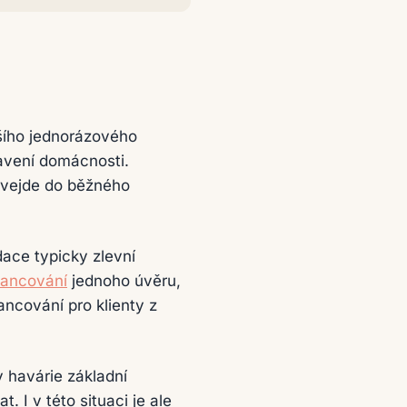
tšího jednorázového
avení domácnosti.
e vejde do běžného
dace typicky zlevní
nancování
jednoho úvěru,
ancování pro klienty z
y havárie základní
. I v této situaci je ale