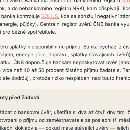
trů dlužníků. Banka má přístup do bankovního registru
sco
ank, a do nebankovního registru NRKI, kam přispívají i l
 banka kontroluje
SOLUS
, kde se sdružují negativní zá
energie, půjčky). Centrální registr úvěrů ČNB banka vyu
 pro běžné spotřebitele.
ěru splátky k disponibilnímu příjmu. Banka vychází z či
jem, energie, jídlo, dopravu, splátky stávajících úvěrů) 
látku. ČNB doporučuje bankám neposkytovat úvěr, jehož
la více než 40 až 50 procent čistého příjmu žadatele. T
 ale dodržují, protože riziko nesplácení nad touto hrani
nty před žádostí
dat o bankovní úvěr, ušetříte si dva až čtyři dny tím, ž
tvrzení o příjmu od zaměstnavatele za poslední tři měsí
ifikační doklady a — pokud máte stávající úvěry — jejic