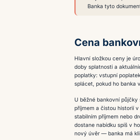
Banka tyto dokumenty
Cena bankovn
Hlavní složkou ceny je úro
doby splatnosti a aktuáln
poplatky: vstupní poplate
splácet, pokud ho banka 
U běžné bankovní půjčky s
příjmem a čistou historií 
stabilním příjmem nebo dr
dostane nabídku spíš v h
nový úvěr — banka má kli