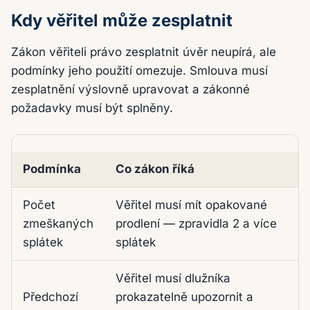
Kdy věřitel může zesplatnit
Zákon věřiteli právo zesplatnit úvěr neupírá, ale
podmínky jeho použití omezuje. Smlouva musí
zesplatnění výslovně upravovat a zákonné
požadavky musí být splněny.
Podmínka
Co zákon říká
Podmínky zákonného zesplatnění spotřebitelského ú
Počet
Věřitel musí mít opakované
zmeškaných
prodlení — zpravidla 2 a více
splátek
splátek
Věřitel musí dlužníka
Předchozí
prokazatelně upozornit a