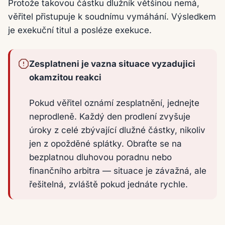
Protože takovou částku dlužník většinou nemá,
věřitel přistupuje k soudnímu vymáhání. Výsledkem
je exekuční titul a posléze exekuce.
Zesplatneni je vazna situace vyzadujici
okamzitou reakci
Pokud věřitel oznámí zesplatnění, jednejte
neprodleně. Každý den prodlení zvyšuje
úroky z celé zbývající dlužné částky, nikoliv
jen z opožděné splátky. Obraťte se na
bezplatnou dluhovou poradnu nebo
finančního arbitra — situace je závažná, ale
řešitelná, zvláště pokud jednáte rychle.