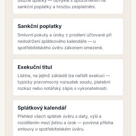
dlužné splátky — obvykle s upozorněním na
sankční poplatky a hrozbu zesplatnění.
Sankční poplatky
Smluvní pokuty a úroky z prodlení účtované při
nedodržení splátkového kalendáře — u
spotřebitelského úvěru zákonem omezené.
Exekuční titul
Listina, na jejímž základě lze nařídit exekuci —
typicky pravomocný rozsudek soudu, platební
rozkaz nebo notářský zápis s vykonatelností.
Splátkový kalendář
Přehled všech splátek úvěru s daty, výší a
rozdělením mezi jistinu a úrok — povinná příloha
smlouvy o spotřebitelském úvěru.