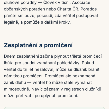
dluhové poradny — Člověk v tísni, Asociace
občanských poraden nebo Charita ČR. Poradce
přečte smlouvu, posoudí, zda věřitel postupoval
legálně, a pomůže s dalšími kroky.
Zesplatnění a promlčení
Dnem zesplatnění začíná plynout tříletá promlčecí
lhůta pro soudní vymáhání pohledávky. Pokud
věřitel do tří let nežaloval, může se dlužník bránit
námitkou promlčení. Promlčení ale neznamená
zánik dluhu — věřitel ho může stále vymáhat
mimosoudně. Navíc záznam v registrech dlužníků
může přetrvat i po uplynutí promlčení.