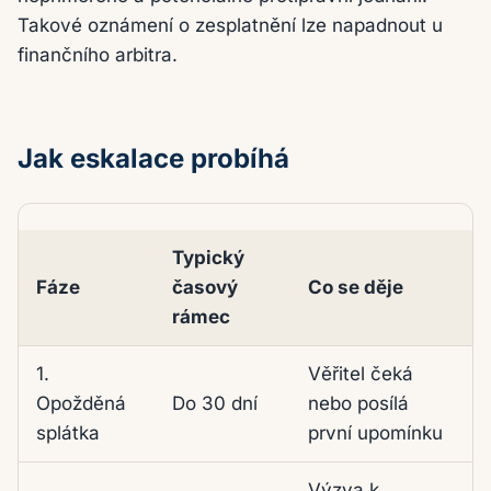
Takové oznámení o zesplatnění lze napadnout u
finančního arbitra.
Jak eskalace probíhá
Typický
Fáze
časový
Co se děje
rámec
Typické fáze od opozděné splátky po exekuci
1.
Věřitel čeká
Opožděná
Do 30 dní
nebo posílá
splátka
první upomínku
Výzva k