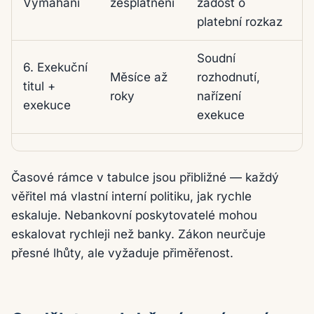
Vymáhání
zesplatnění
žádost o
platební rozkaz
Soudní
6. Exekuční
Měsíce až
rozhodnutí,
titul +
roky
nařízení
exekuce
exekuce
Časové rámce v tabulce jsou přibližné — každý
věřitel má vlastní interní politiku, jak rychle
eskaluje. Nebankovní poskytovatelé mohou
eskalovat rychleji než banky. Zákon neurčuje
přesné lhůty, ale vyžaduje přiměřenost.