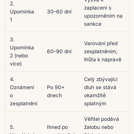
2.
zaplacení s
Upomínka
30–60 dní
upozorněním na
1
sankce
3.
Varování před
Upomínka
60–90 dní
zesplatněním,
2 (nebo
lhůta k nápravě
více)
4.
Celý zbývající
Oznámení
Po 90+
dluh se stává
o
dnech
okamžitě
zesplatnění
splatným
Věřitel podává
5.
Ihned po
žalobu nebo