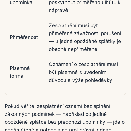
upomínka
poskytnout přiměřenou lhůtu k
nápravě
Zesplatnění musí být
přiměřené závažnosti porušení
Přiměřenost
— u jedné opožděné splátky je
obecně nepřiměřené
Oznámení o zesplatnění musí
Písemná
být písemné s uvedením
forma
důvodu a výše pohledávky
Pokud věřitel zesplatnění oznámí bez splnění
zákonných podmínek — například po jediné
opožděné splátce bez předchozí upomínky — jde o
nepřiměřené a potenciálně protiprávní jednání.