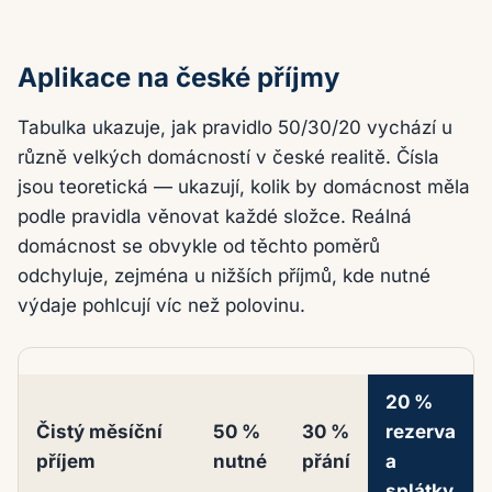
Aplikace na české příjmy
Tabulka ukazuje, jak pravidlo 50/30/20 vychází u
různě velkých domácností v české realitě. Čísla
jsou teoretická — ukazují, kolik by domácnost měla
podle pravidla věnovat každé složce. Reálná
domácnost se obvykle od těchto poměrů
odchyluje, zejména u nižších příjmů, kde nutné
výdaje pohlcují víc než polovinu.
20 %
Čistý měsíční
50 %
30 %
rezerva
příjem
nutné
přání
a
splátky