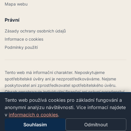
Mapa webu
Právní
Zásady ochrany osobních údajů
Informace o cookies
Podmínky použití
Tento web má informační charakter. Neposkytujeme
spotřebitelské úvěry ani je nezprostředkováváme. Nejsme
poskytovatel ani zprostředkovatel spotřebitelského úvěru.
Obsah nenahrazuje individuální finanční ani právní poradenství.
Tento web používá cookies pro základní fungování a
©
2026
SIALINI, spol. s r.o.
anonymní analýzu návštěvnosti. Více informací najdete
Komenského 3143/32, 747 21 Kravaře
v
informacích o cookies
.
IČO: 27807959 · DIČ: CZ27807959
Souhlasím
Odmítnout