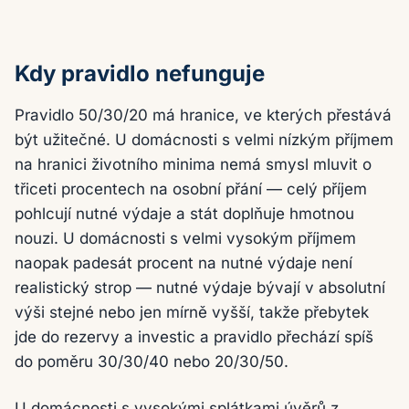
Kdy pravidlo nefunguje
Pravidlo 50/30/20 má hranice, ve kterých přestává
být užitečné. U domácnosti s velmi nízkým příjmem
na hranici životního minima nemá smysl mluvit o
třiceti procentech na osobní přání — celý příjem
pohlcují nutné výdaje a stát doplňuje hmotnou
nouzi. U domácnosti s velmi vysokým příjmem
naopak padesát procent na nutné výdaje není
realistický strop — nutné výdaje bývají v absolutní
výši stejné nebo jen mírně vyšší, takže přebytek
jde do rezervy a investic a pravidlo přechází spíš
do poměru 30/30/40 nebo 20/30/50.
U domácnosti s vysokými splátkami úvěrů z