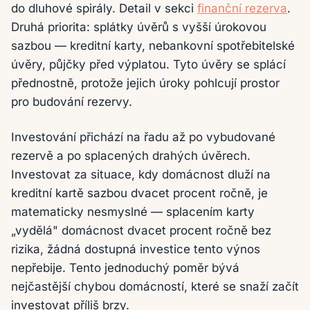
do dluhové spirály. Detail v sekci
finanční rezerva
.
Druhá priorita: splátky úvěrů s vyšší úrokovou
sazbou — kreditní karty, nebankovní spotřebitelské
úvěry, půjčky před výplatou. Tyto úvěry se splácí
přednostně, protože jejich úroky pohlcují prostor
pro budování rezervy.
Investování přichází na řadu až po vybudované
rezervě a po splacených drahých úvěrech.
Investovat za situace, kdy domácnost dluží na
kreditní kartě sazbou dvacet procent ročně, je
matematicky nesmyslné — splacením karty
„vydělá" domácnost dvacet procent ročně bez
rizika, žádná dostupná investice tento výnos
nepřebije. Tento jednoduchý poměr bývá
nejčastější chybou domácností, které se snaží začít
investovat příliš brzy.